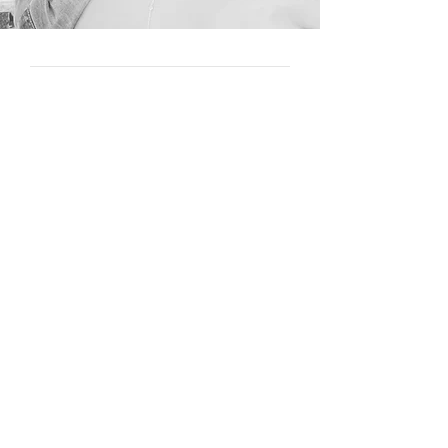
SERGİLER
2022
Luna Grande Art & Coffee Co. - Karma Sergi
2022
La Vision Art - Karma Sergi
2022
Karl & Ein Art Gallery - Karma Sergi
Gizlilik Politikası