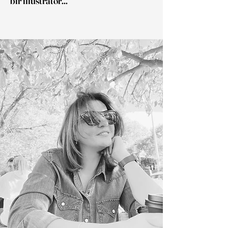
bir illüstratör...